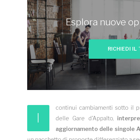
Esplora nuove op
RICHIEDI I
continui cambiamenti sotto il p
I
delle Gare d'Appalto,
interpr
aggiornamento delle singole 
un pacchetto di proposte differenziato a se