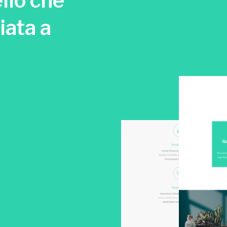
llo che
iata a