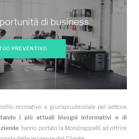
portunità di business
L TUO PREVENTIVO
rofilo normativo e giurisprudenziale nel settore
etando i più attuali bisogni informativi e di
Aziende
, hanno portato la Mondoappalti ad offrire
conda delle esigenze del Cliente.