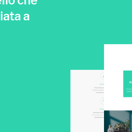
llo che
iata a